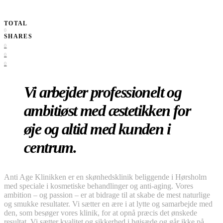
TOTAL
0
SHARES
0
0
0
Vi arbejder professionelt og
ambitiøst med æstetikken for
øje og altid med kunden i
centrum.
Anti Age Klinikken er en skønhedsklinik beliggende i Hørsholm
med speciale i kosmetiske behandlinger og anti-aging. Vores
ambition – og passion – er at bidrage til at skabe de mest naturlige
og smukke resultater. Vi sætter en ære i at lytte og samarbejde med
den, som besøger vores klinik, for at opnå præcis det ønskede
resultat. Vi sætter kvalitet og sikkerhed i højsæde og går ikke på