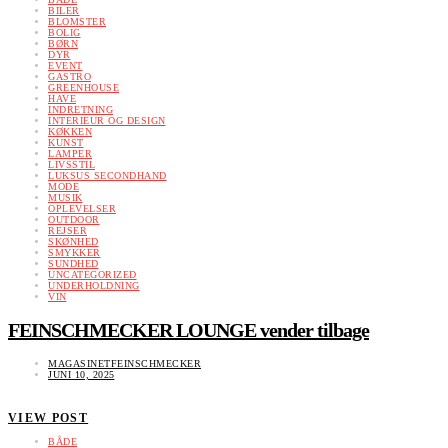
BILER
BLOMSTER
BOLIG
BØRN
DYR
EVENT
GASTRO
GREENHOUSE
HAVE
INDRETNING
INTERIEUR OG DESIGN
KØKKEN
KUNST
LAMPER
LIVSSTIL
LUKSUS SECONDHAND
MODE
MUSIK
OPLEVELSER
OUTDOOR
REJSER
SKØNHED
SMYKKER
SUNDHED
UNCATEGORIZED
UNDERHOLDNING
VIN
FEINSCHMECKER LOUNGE vender tilbage
MAGASINETFEINSCHMECKER
JUNI 10, 2025
VIEW POST
BÅDE