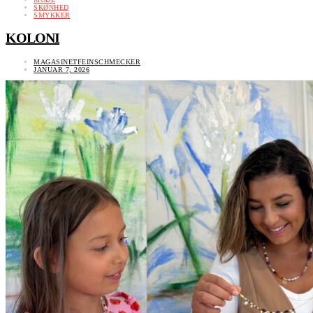
SKØNHED
SMYKKER
KOLONI
MAGASINETFEINSCHMECKER
JANUAR 7, 2026