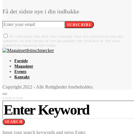
Få det sidste nye i din indbakke
SUBSCRIBE
BY CHECKING THIS BOX, YOU CONFIRM THAT YOU HAVE READ AND ARE
AGREEING TO OUR TERMS OF USE REGARDING THE STORAGE OF THE DATA
SUBMITTED THROUGH THIS FORM.
Forside
Magasiner
Events
Kontakt
Copyright 2022 - Alle Rettigheder forebeholdes.
SEARCH FOR:
SEARCH
Input your search keywords and press Enter.