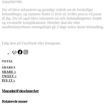
sygeplejerske.
Du vil blive informeret og grundigt vejledt om de forskellige
behandlinger, og sammen finder vi frem til, hvilke præcis vil passe
til dig. Du vil også blive orienteret om selv behandlingernes forløb
og eventuelle komplikationer. Herefter skal der efter
sundhedsstyrelsens retningslinjer gå 2 dage inden første behandling.
Følg dem på Facebook eller Instagram:
Link
Facebook
Instagram
TOTAL
0
SHARES
SHARE
0
TWEET
0
PIN IT
0
MagasinetFeinschmecker
Relaterede emner