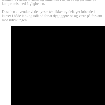
kompromis med fagligheden.
Desuden anvender vi de nyeste teknikker og deltager løbende i
kurser i både ind- og udland for at dygtiggøre os og være på forkant
med udviklingen.