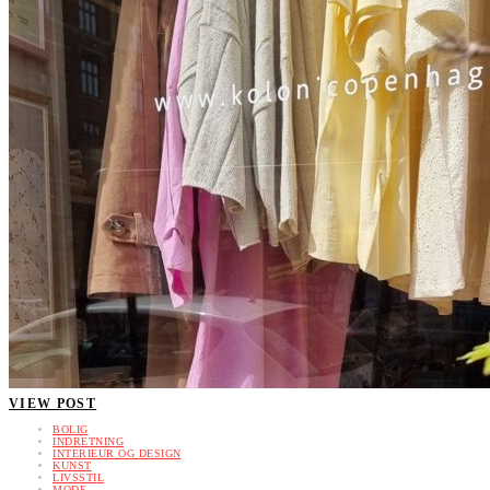
VIEW POST
BOLIG
INDRETNING
INTERIEUR OG DESIGN
KUNST
LIVSSTIL
MODE