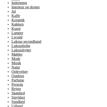
Indretning
Interieur og design
Jul
Kaffe
Keramik
Køkken
Kunst
Lamper
Livsstil
Luksus secondhand
Luksusbolig
Luksushytter
Møbler
Mode
Musik
Natur
Oplevelser
Outdoor
Parfume
Pergola
Rejser
Skønhed
Smykker
Sundhed
Udland