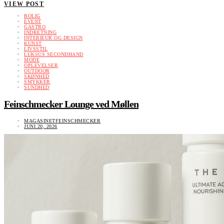
VIEW POST
BOLIG
EVENT
GASTRO
INDRETNING
INTERIEUR OG DESIGN
KUNST
LIVSSTIL
LUKSUS SECONDHAND
MODE
OPLEVELSER
OUTDOOR
SKØNHED
SMYKKER
SUNDHED
Feinschmecker Lounge ved Møllen
MAGASINETFEINSCHMECKER
JUNI 20, 2026