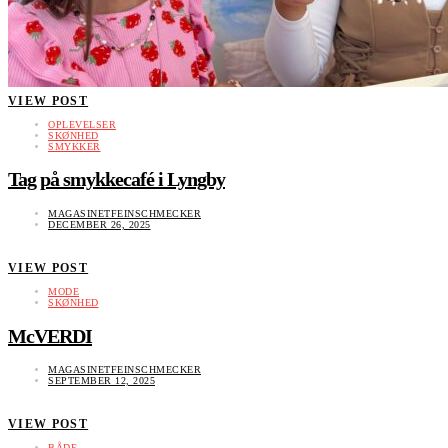
VIEW POST
OPLEVELSER
SKØNHED
SMYKKER
Tag på smykkecafé i Lyngby
MAGASINETFEINSCHMECKER
DECEMBER 26, 2025
VIEW POST
MODE
SKØNHED
McVERDI
MAGASINETFEINSCHMECKER
SEPTEMBER 12, 2025
VIEW POST
BÅDE