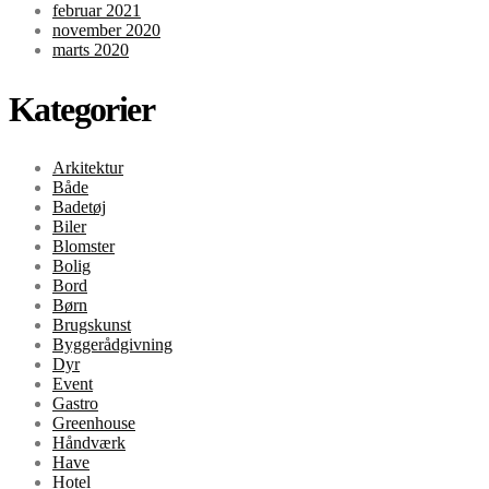
februar 2021
november 2020
marts 2020
Kategorier
Arkitektur
Både
Badetøj
Biler
Blomster
Bolig
Bord
Børn
Brugskunst
Byggerådgivning
Dyr
Event
Gastro
Greenhouse
Håndværk
Have
Hotel