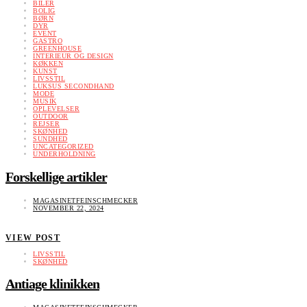
BILER
BOLIG
BØRN
DYR
EVENT
GASTRO
GREENHOUSE
INTERIEUR OG DESIGN
KØKKEN
KUNST
LIVSSTIL
LUKSUS SECONDHAND
MODE
MUSIK
OPLEVELSER
OUTDOOR
REJSER
SKØNHED
SUNDHED
UNCATEGORIZED
UNDERHOLDNING
Forskellige artikler
MAGASINETFEINSCHMECKER
NOVEMBER 22, 2024
VIEW POST
LIVSSTIL
SKØNHED
Antiage klinikken