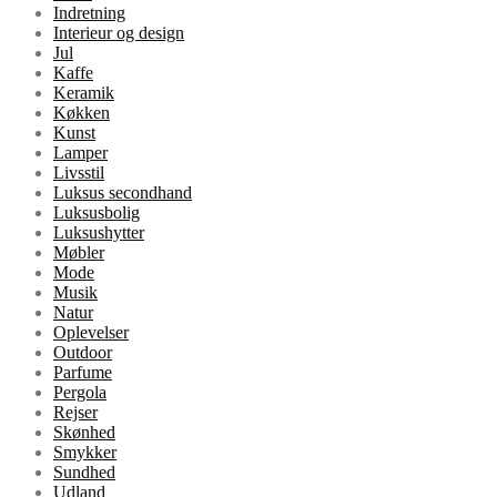
Indretning
Interieur og design
Jul
Kaffe
Keramik
Køkken
Kunst
Lamper
Livsstil
Luksus secondhand
Luksusbolig
Luksushytter
Møbler
Mode
Musik
Natur
Oplevelser
Outdoor
Parfume
Pergola
Rejser
Skønhed
Smykker
Sundhed
Udland