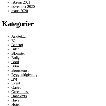
februar 2021
november 2020
marts 2020
Kategorier
Arkitektur
Både
Badetøj
Biler
Blomster
Bolig
Bord
Børn
Brugskunst
Byggerådgivning
Dyr
Event
Gastro
Greenhouse
Håndværk
Have
Hotel