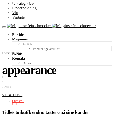
Uncategorized
Underholdning
Vin
Vintage
Forside
Magasiner
Artikler
Forskellige artikler
POSTS BY TAG
Events
Kontakt
Om os
appearance
0
0
0
1 POST
VIEW POST
LIVSSTIL
MODE
Tidløs tøjbutik endnu tættere på sine kunder