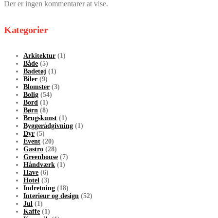
Der er ingen kommentarer at vise.
Kategorier
Arkitektur
(1)
Både
(5)
Badetøj
(1)
Biler
(9)
Blomster
(3)
Bolig
(54)
Bord
(1)
Børn
(8)
Brugskunst
(1)
Byggerådgivning
(1)
Dyr
(5)
Event
(20)
Gastro
(28)
Greenhouse
(7)
Håndværk
(1)
Have
(6)
Hotel
(3)
Indretning
(18)
Interieur og design
(52)
Jul
(1)
Kaffe
(1)