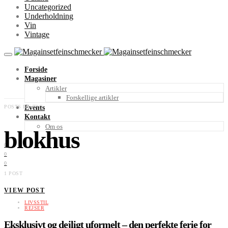
Uncategorized
Underholdning
Vin
Vintage
Forside
Magasiner
Artikler
Forskellige artikler
POSTS BY TAG
Events
Kontakt
Om os
blokhus
0
0
0
1 POST
VIEW POST
LIVSSTIL
REJSER
Eksklusivt og dejligt uformelt – den perfekte ferie for