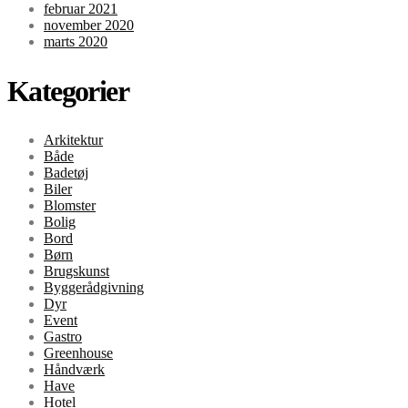
februar 2021
november 2020
marts 2020
Kategorier
Arkitektur
Både
Badetøj
Biler
Blomster
Bolig
Bord
Børn
Brugskunst
Byggerådgivning
Dyr
Event
Gastro
Greenhouse
Håndværk
Have
Hotel