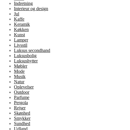
Indretning
Interieur og design
Jul
Kaffe
Keramik
Køkken
Kunst
Lamper
Livsstil
Luksus secondhand
Luksusbolig
Luksushytter
Møbler
Mode
Musik
Natur
Oplevelser
Outdoor
Parfume
Pergola
Rejser
Skønhed
Smykker
Sundhed
Udland