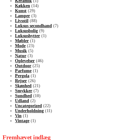
Keramik
(1)
Køkken
(14)
Kunst
(29)
Lamper
(3)
Livsstil
(88)
Luksus secondhand
(7)
Luksusbolig
(9)
Luksushytter
(1)
Møbler
(1)
Mode
(23)
Musik
(5)
Natur
(3)
Oplevelser
(46)
Outdoor
(25)
Parfume
(1)
Pergola
(1)
Rejser
(26)
Skønhed
(21)
Smykker
(7)
Sundhed
(10)
Udland
(2)
Uncategorized
(22)
Underholdning
(11)
Vin
(1)
Vintage
(1)
Fremhævet indlæg