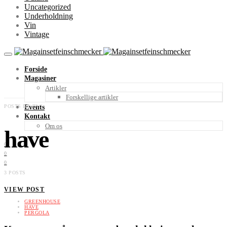
Uncategorized
Underholdning
Vin
Vintage
Forside
Magasiner
Artikler
Forskellige artikler
POSTS BY TAG
Events
Kontakt
Om os
have
0
0
0
3 POSTS
VIEW POST
GREENHOUSE
HAVE
PERGOLA