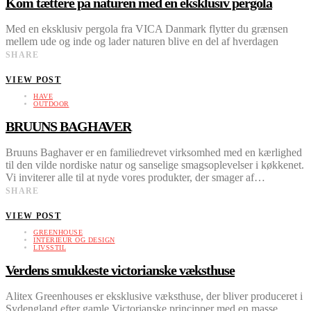
Kom tættere på naturen med en eksklusiv pergola
Med en eksklusiv pergola fra VICA Danmark flytter du grænsen
mellem ude og inde og lader naturen blive en del af hverdagen
SHARE
VIEW POST
HAVE
OUTDOOR
BRUUNS BAGHAVER
Bruuns Baghaver er en familiedrevet virksomhed med en kærlighed
til den vilde nordiske natur og sanselige smagsoplevelser i køkkenet.
Vi inviterer alle til at nyde vores produkter, der smager af…
SHARE
VIEW POST
GREENHOUSE
INTERIEUR OG DESIGN
LIVSSTIL
Verdens smukkeste victorianske væksthuse
Alitex Greenhouses er eksklusive væksthuse, der bliver produceret i
Sydengland efter gamle Victorianske principper med en masse