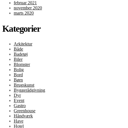
februar 2021
november 2020
marts 2020
Kategorier
Arkitektur
Både
Badetøj
Biler
Blomster
Bolig
Bord
Børn
Brugskunst
Byggerådgivning
Dyr
Event
Gastro
Greenhouse
Håndværk
Have
Hotel