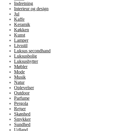
Indretning
Interieur og design
Jul
Kaffe
Keramik
Køkken
Kunst
Lamper
Livsstil
Luksus secondhand
Luksusbolig
Luksushytter
Møbler
Mode
Musik
Natur
Oplevelser
Outdoor
Parfume
Pergola
Rejser
Skønhed
Smykker
Sundhed
Udland