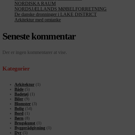
NORDISKA RAUM
NORDSJÆLLANDS MØBELFORRETNING
De danske dronninger i LAKE DISTRICT
Arkitektur med omtanke
Seneste kommentar
Der er ingen kommentarer at vise.
Kategorier
Arkitektur
(1)
Både
(5)
Badetøj
(1)
Biler
(9)
Blomster
(3)
Bolig
(54)
Bord
(1)
Børn
(8)
Brugskunst
(1)
Byggerådgivning
(1)
Dyr
(5)