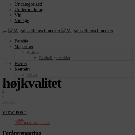
Uncategorized
Underholdning
Vin
Vintage
Forside
Magasiner
Artikler
Forskellige artikler
POSTS BY TAG
Events
Kontakt
Om os
højkvalitet
0
0
0
2 POSTS
VIEW POST
BOLIG
INTERIEUR OG DESIGN
Forårsrengøring