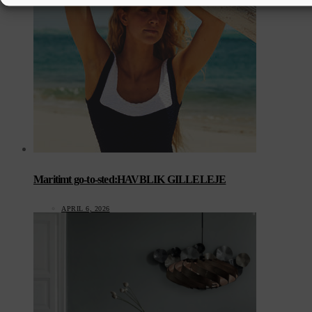
Maritimt go-to-sted:HAVBLIK GILLELEJE
APRIL 6, 2026