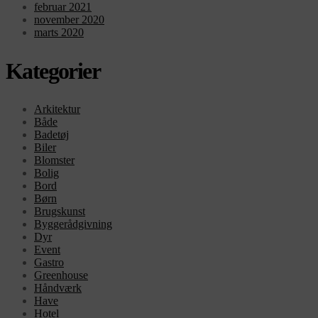
februar 2021
november 2020
marts 2020
Kategorier
Arkitektur
Både
Badetøj
Biler
Blomster
Bolig
Bord
Børn
Brugskunst
Byggerådgivning
Dyr
Event
Gastro
Greenhouse
Håndværk
Have
Hotel