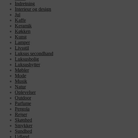
Indretning
Interieur og design
Jul
Kaffe
Keramik
Køkken
Kunst
Lamper
Livsstil
Luksus secondhand
Luksusbolig
Luksushytter
Møbler
Mode
Musik
Natur
Oplevelser
Outdoor
Parfume
Pergola
Rejser
Skønhed
Smykker
Sundhed
Udland