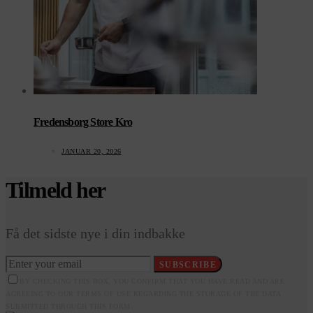
Fredensborg Store Kro
JANUAR 20, 2026
Tilmeld her
Få det sidste nye i din indbakke
SUBSCRIBE
BY CHECKING THIS BOX, YOU CONFIRM THAT YOU HAVE READ AND ARE
AGREEING TO OUR TERMS OF USE REGARDING THE STORAGE OF THE DATA
SUBMITTED THROUGH THIS FORM.