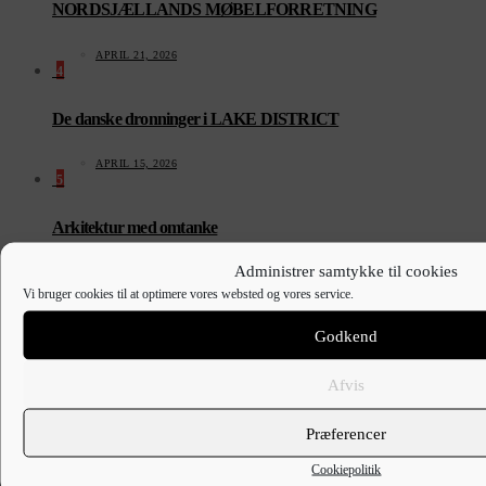
NORDSJÆLLANDS MØBELFORRETNING
APRIL 21, 2026
4
De danske dronninger i LAKE DISTRICT
APRIL 15, 2026
5
Arkitektur med omtanke
Administrer samtykke til cookies
APRIL 9, 2026
Vi bruger cookies til at optimere vores websted og vores service.
Sidste indlæg
Godkend
Afvis
Præferencer
Cookiepolitik