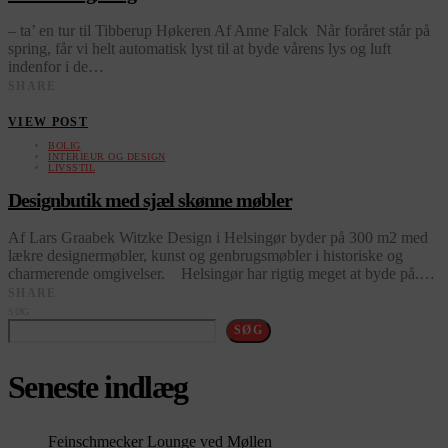
– ta’ en tur til Tibberup Høkeren Af Anne Falck Når foråret står på
spring, får vi helt automatisk lyst til at byde vårens lys og luft
indenfor i de…
SHARE
VIEW POST
BOLIG
INTERIEUR OG DESIGN
LIVSSTIL
Designbutik med sjæl skønne møbler
Af Lars Graabek Witzke Design i Helsingør byder på 300 m2 med
lækre designermøbler, kunst og genbrugsmøbler i historiske og
charmerende omgivelser. Helsingør har rigtig meget at byde på.…
SHARE
SØG
SØG
Seneste indlæg
Feinschmecker Lounge ved Møllen