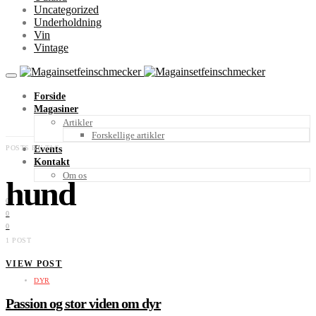
Uncategorized
Underholdning
Vin
Vintage
Forside
Magasiner
Artikler
Forskellige artikler
POSTS BY TAG
Events
Kontakt
Om os
hund
0
0
0
1 POST
VIEW POST
DYR
Passion og stor viden om dyr