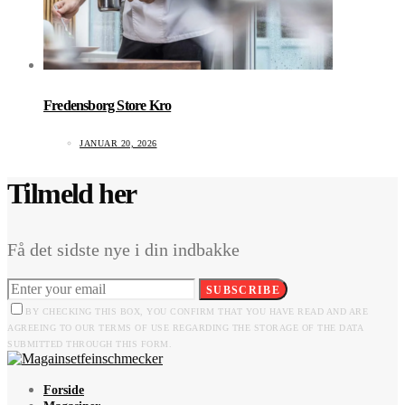
Fredensborg Store Kro
JANUAR 20, 2026
Tilmeld her
Få det sidste nye i din indbakke
SUBSCRIBE
BY CHECKING THIS BOX, YOU CONFIRM THAT YOU HAVE READ AND ARE
AGREEING TO OUR TERMS OF USE REGARDING THE STORAGE OF THE DATA
SUBMITTED THROUGH THIS FORM.
Forside