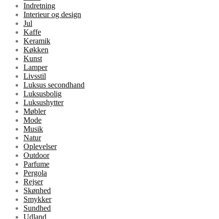
Indretning
Interieur og design
Jul
Kaffe
Keramik
Køkken
Kunst
Lamper
Livsstil
Luksus secondhand
Luksusbolig
Luksushytter
Møbler
Mode
Musik
Natur
Oplevelser
Outdoor
Parfume
Pergola
Rejser
Skønhed
Smykker
Sundhed
Udland