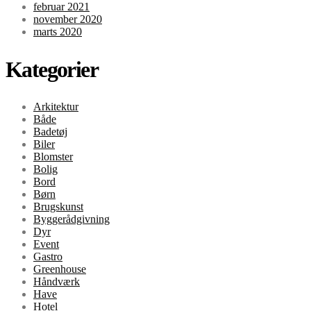
februar 2021
november 2020
marts 2020
Kategorier
Arkitektur
Både
Badetøj
Biler
Blomster
Bolig
Bord
Børn
Brugskunst
Byggerådgivning
Dyr
Event
Gastro
Greenhouse
Håndværk
Have
Hotel