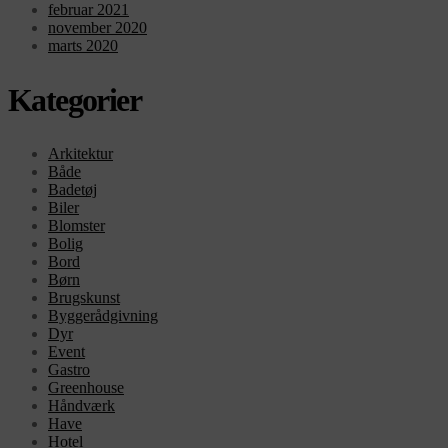
februar 2021
november 2020
marts 2020
Kategorier
Arkitektur
Både
Badetøj
Biler
Blomster
Bolig
Bord
Børn
Brugskunst
Byggerådgivning
Dyr
Event
Gastro
Greenhouse
Håndværk
Have
Hotel