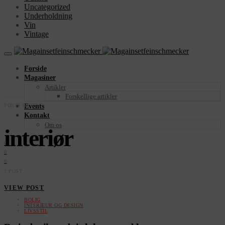
Uncategorized
Underholdning
Vin
Vintage
Forside
Magasiner
Artikler
Forskellige artikler
POSTS BY TAG
Events
Kontakt
Om os
interiør
0
0
0
1 POST
VIEW POST
BOLIG
INTERIEUR OG DESIGN
LIVSSTIL