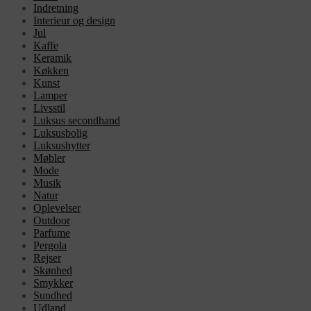
Indretning
Interieur og design
Jul
Kaffe
Keramik
Køkken
Kunst
Lamper
Livsstil
Luksus secondhand
Luksusbolig
Luksushytter
Møbler
Mode
Musik
Natur
Oplevelser
Outdoor
Parfume
Pergola
Rejser
Skønhed
Smykker
Sundhed
Udland