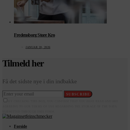
Fredensborg Store Kro
JANUAR 20, 2026
Tilmeld her
Få det sidste nye i din indbakke
SUBSCRIBE
BY CHECKING THIS BOX, YOU CONFIRM THAT YOU HAVE READ AND ARE
AGREEING TO OUR TERMS OF USE REGARDING THE STORAGE OF THE DATA
SUBMITTED THROUGH THIS FORM.
Forside