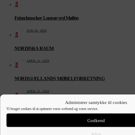
1
Feinschmecker Lounge ved Møllen
JUNI 20, 2026
2
NORDISKA RAUM
APRIL 21, 2026
3
NORDSJÆLLANDS MØBELFORRETNING
APRIL 21, 2026
4
Administrer samtykke til cookies
De danske dronninger i LAKE DISTRICT
Vi bruger cookies til at optimere vores websted og vores service.
Godkend
APRIL 15, 2026
5
Afvis