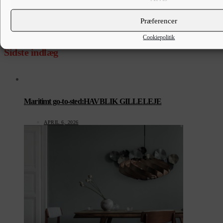
Arkitektur med omtanke
Præferencer
APRIL 9, 2026
Cookiepolitik
Sidste indlæg
Maritimt go-to-sted:HAVBLIK GILLELEJE
APRIL 6, 2026