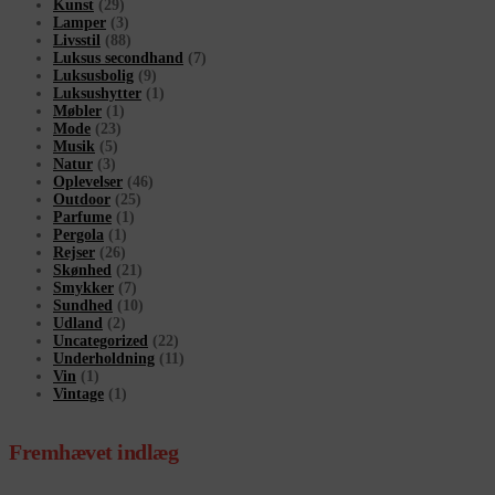
Kunst
(29)
Lamper
(3)
Livsstil
(88)
Luksus secondhand
(7)
Luksusbolig
(9)
Luksushytter
(1)
Møbler
(1)
Mode
(23)
Musik
(5)
Natur
(3)
Oplevelser
(46)
Outdoor
(25)
Parfume
(1)
Pergola
(1)
Rejser
(26)
Skønhed
(21)
Smykker
(7)
Sundhed
(10)
Udland
(2)
Uncategorized
(22)
Underholdning
(11)
Vin
(1)
Vintage
(1)
Fremhævet indlæg