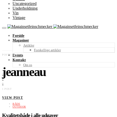
Uncategorized
Underholdning
Vin
Vintage
Forside
Magasiner
Artikler
Forskellige artikler
POSTS BY TAG
Events
Kontakt
Om os
jeanneau
0
0
0
1 POST
VIEW POST
BÅDE
OUTDOOR
Kvalitetsbåde i alle udgaver