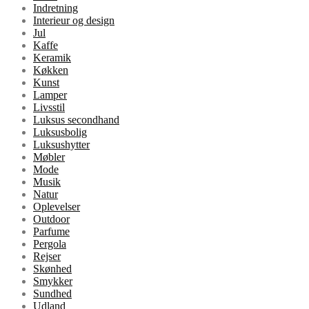
Indretning
Interieur og design
Jul
Kaffe
Keramik
Køkken
Kunst
Lamper
Livsstil
Luksus secondhand
Luksusbolig
Luksushytter
Møbler
Mode
Musik
Natur
Oplevelser
Outdoor
Parfume
Pergola
Rejser
Skønhed
Smykker
Sundhed
Udland