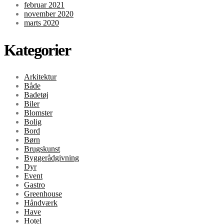
februar 2021
november 2020
marts 2020
Kategorier
Arkitektur
Både
Badetøj
Biler
Blomster
Bolig
Bord
Børn
Brugskunst
Byggerådgivning
Dyr
Event
Gastro
Greenhouse
Håndværk
Have
Hotel