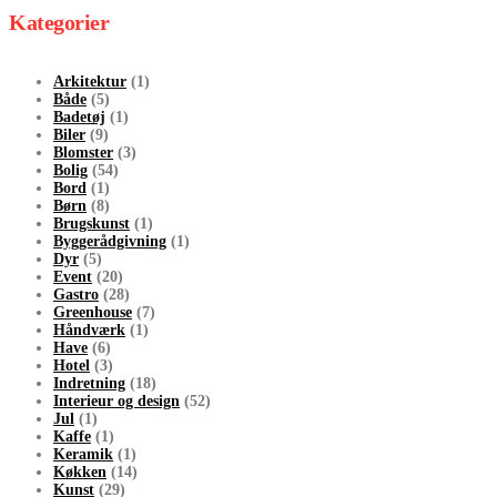
Kategorier
Arkitektur
(1)
Både
(5)
Badetøj
(1)
Biler
(9)
Blomster
(3)
Bolig
(54)
Bord
(1)
Børn
(8)
Brugskunst
(1)
Byggerådgivning
(1)
Dyr
(5)
Event
(20)
Gastro
(28)
Greenhouse
(7)
Håndværk
(1)
Have
(6)
Hotel
(3)
Indretning
(18)
Interieur og design
(52)
Jul
(1)
Kaffe
(1)
Keramik
(1)
Køkken
(14)
Kunst
(29)