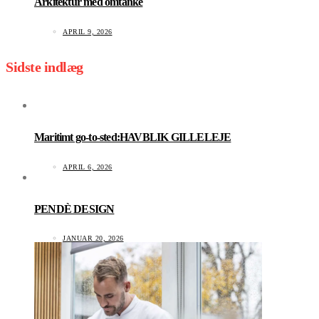
Arkitektur med omtanke
APRIL 9, 2026
Sidste indlæg
Maritimt go-to-sted:HAVBLIK GILLELEJE
APRIL 6, 2026
PENDÈ DESIGN
JANUAR 20, 2026