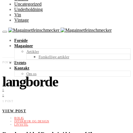
Uncategorized
Underholdning
Vin
Vintage
Forside
Magasiner
Artikler
Forskellige artikler
POSTS BY TAG
Events
Kontakt
Om os
langborde
0
0
0
1 POST
VIEW POST
BOLIG
INTERIEUR OG DESIGN
LIVSSTIL