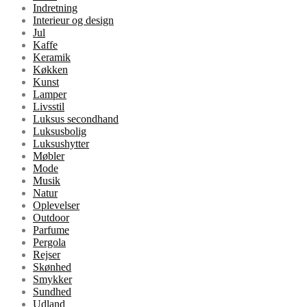
Indretning
Interieur og design
Jul
Kaffe
Keramik
Køkken
Kunst
Lamper
Livsstil
Luksus secondhand
Luksusbolig
Luksushytter
Møbler
Mode
Musik
Natur
Oplevelser
Outdoor
Parfume
Pergola
Rejser
Skønhed
Smykker
Sundhed
Udland