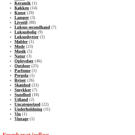
Keramik
(1)
Køkken
(14)
Kunst
(29)
Lamper
(3)
Livsstil
(88)
Luksus secondhand
(7)
Luksusbolig
(9)
Luksushytter
(1)
Møbler
(1)
Mode
(23)
Musik
(5)
Natur
(3)
Oplevelser
(46)
Outdoor
(25)
Parfume
(1)
Pergola
(1)
Rejser
(26)
Skønhed
(21)
Smykker
(7)
Sundhed
(10)
Udland
(2)
Uncategorized
(22)
Underholdning
(11)
Vin
(1)
Vintage
(1)
Fremhævet indlæg