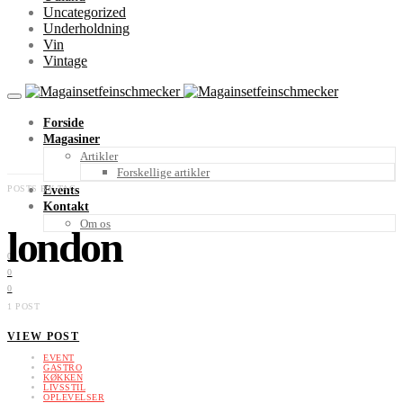
Uncategorized
Underholdning
Vin
Vintage
Forside
Magasiner
Artikler
Forskellige artikler
POSTS BY TAG
Events
Kontakt
Om os
london
0
0
0
1 POST
VIEW POST
EVENT
GASTRO
KØKKEN
LIVSSTIL
OPLEVELSER