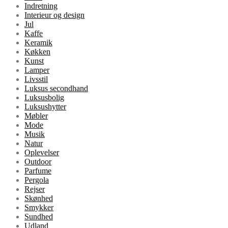
Indretning
Interieur og design
Jul
Kaffe
Keramik
Køkken
Kunst
Lamper
Livsstil
Luksus secondhand
Luksusbolig
Luksushytter
Møbler
Mode
Musik
Natur
Oplevelser
Outdoor
Parfume
Pergola
Rejser
Skønhed
Smykker
Sundhed
Udland