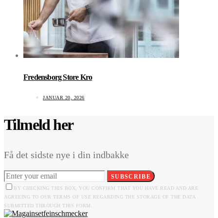
Fredensborg Store Kro
JANUAR 20, 2026
Tilmeld her
Få det sidste nye i din indbakke
SUBSCRIBE
BY CHECKING THIS BOX, YOU CONFIRM THAT YOU HAVE READ AND ARE
AGREEING TO OUR TERMS OF USE REGARDING THE STORAGE OF THE DATA
SUBMITTED THROUGH THIS FORM.