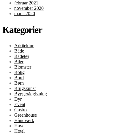
februar 2021
november 2020
marts 2020
Kategorier
Arkitektur
Både
Badetøj
Biler
Blomster
Bolig
Bord
Børn
Brugskunst
Byggerådgivning
Dyr
Event
Gastro
Greenhouse
Håndværk
Have
Hotel