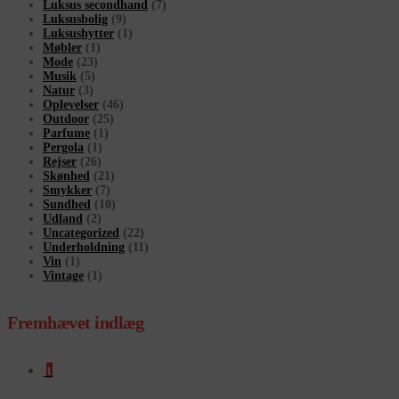
Luksus secondhand
(7)
Luksusbolig
(9)
Luksushytter
(1)
Møbler
(1)
Mode
(23)
Musik
(5)
Natur
(3)
Oplevelser
(46)
Outdoor
(25)
Parfume
(1)
Pergola
(1)
Rejser
(26)
Skønhed
(21)
Smykker
(7)
Sundhed
(10)
Udland
(2)
Uncategorized
(22)
Underholdning
(11)
Vin
(1)
Vintage
(1)
Fremhævet indlæg
1