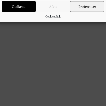
Godkend
Afvis
Præferencer
! Kom ind og bliv i godt humør af de indbydende sommerfarver og vidu
Cookiepolitik