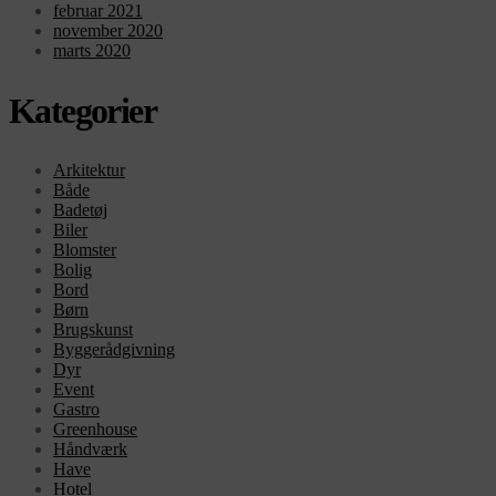
februar 2021
november 2020
marts 2020
Kategorier
Arkitektur
Både
Badetøj
Biler
Blomster
Bolig
Bord
Børn
Brugskunst
Byggerådgivning
Dyr
Event
Gastro
Greenhouse
Håndværk
Have
Hotel