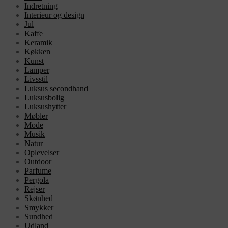
Indretning
Interieur og design
Jul
Kaffe
Keramik
Køkken
Kunst
Lamper
Livsstil
Luksus secondhand
Luksusbolig
Luksushytter
Møbler
Mode
Musik
Natur
Oplevelser
Outdoor
Parfume
Pergola
Rejser
Skønhed
Smykker
Sundhed
Udland