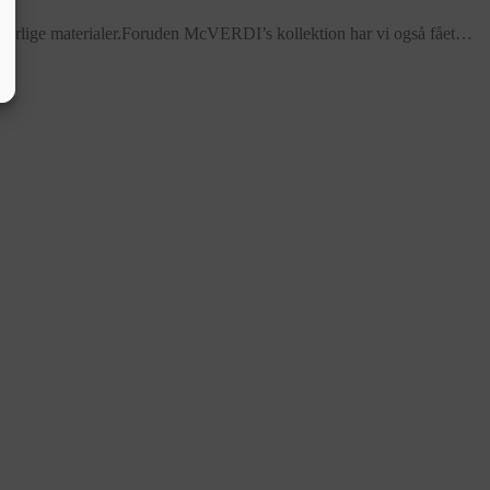
nderlige materialer.Foruden McVERDI’s kollektion har vi også fået…