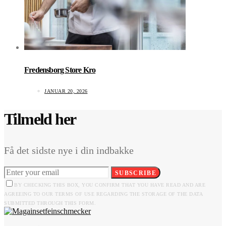
Fredensborg Store Kro
JANUAR 20, 2026
Tilmeld her
Få det sidste nye i din indbakke
SUBSCRIBE
BY CHECKING THIS BOX, YOU CONFIRM THAT YOU HAVE READ AND ARE
AGREEING TO OUR TERMS OF USE REGARDING THE STORAGE OF THE DATA
SUBMITTED THROUGH THIS FORM.