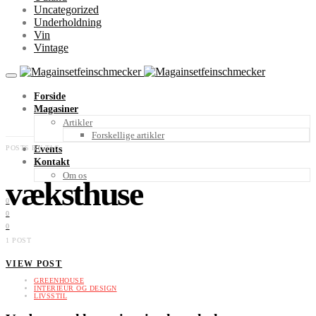
Uncategorized
Underholdning
Vin
Vintage
Forside
Magasiner
Artikler
Forskellige artikler
POSTS BY TAG
Events
Kontakt
Om os
væksthuse
0
0
0
1 POST
VIEW POST
GREENHOUSE
INTERIEUR OG DESIGN
LIVSSTIL