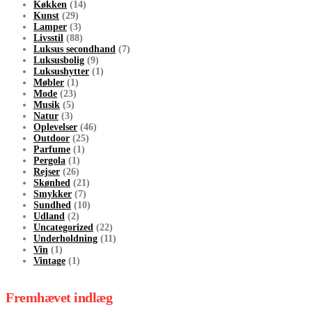
Køkken
(14)
Kunst
(29)
Lamper
(3)
Livsstil
(88)
Luksus secondhand
(7)
Luksusbolig
(9)
Luksushytter
(1)
Møbler
(1)
Mode
(23)
Musik
(5)
Natur
(3)
Oplevelser
(46)
Outdoor
(25)
Parfume
(1)
Pergola
(1)
Rejser
(26)
Skønhed
(21)
Smykker
(7)
Sundhed
(10)
Udland
(2)
Uncategorized
(22)
Underholdning
(11)
Vin
(1)
Vintage
(1)
Fremhævet indlæg