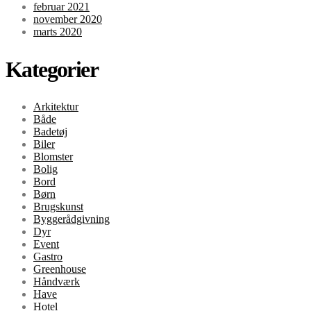
februar 2021
november 2020
marts 2020
Kategorier
Arkitektur
Både
Badetøj
Biler
Blomster
Bolig
Bord
Børn
Brugskunst
Byggerådgivning
Dyr
Event
Gastro
Greenhouse
Håndværk
Have
Hotel