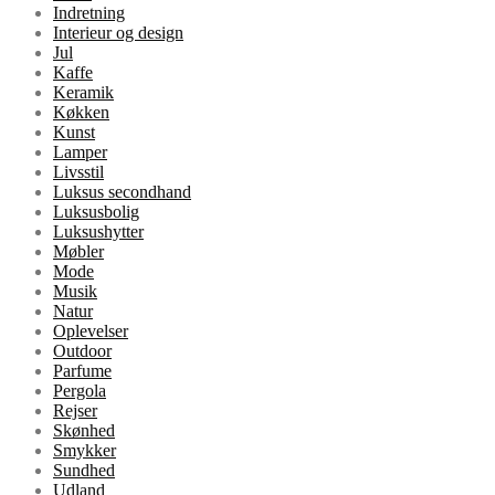
Indretning
Interieur og design
Jul
Kaffe
Keramik
Køkken
Kunst
Lamper
Livsstil
Luksus secondhand
Luksusbolig
Luksushytter
Møbler
Mode
Musik
Natur
Oplevelser
Outdoor
Parfume
Pergola
Rejser
Skønhed
Smykker
Sundhed
Udland